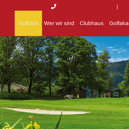
oldegg.com
Büro
: +43 (0) 6415 8585
|
Rest
Golfclub
Wer wir sind
Clubhaus
Golfaka