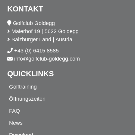
KONTAKT
Golfclub Goldegg
Maierhof 19 | 5622 Goldegg
Salzburger Land | Austria
+43 (0) 6415 8585
info@golfclub-goldegg.com
QUICKLINKS
Golftraining
Öffnungszeiten
FAQ
News