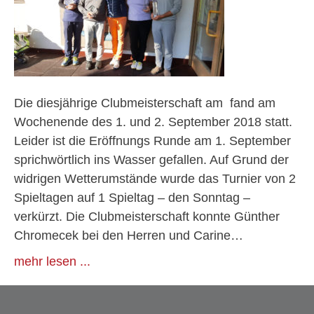
Die diesjährige Clubmeisterschaft am fand am
Wochenende des 1. und 2. September 2018 statt.
Leider ist die Eröffnungs Runde am 1. September
sprichwörtlich ins Wasser gefallen. Auf Grund der
widrigen Wetterumstände wurde das Turnier von 2
Spieltagen auf 1 Spieltag – den Sonntag –
verkürzt. Die Clubmeisterschaft konnte Günther
Chromecek bei den Herren und Carine…
mehr lesen ...