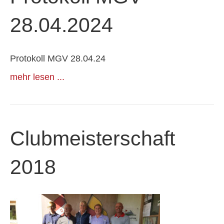
28.04.2024
Protokoll MGV 28.04.24
mehr lesen ...
Clubmeisterschaft
2018